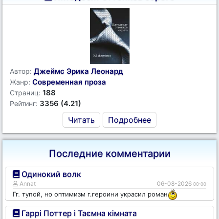
Джеймс Эрика Леонард
Автор:
Современная проза
Жанр:
188
Страниц:
3356 (4.21)
Рейтинг:
Читать
Подробнее
Последние комментарии
Одинокий волк
Annat
06-08-2026
00:00
Гг. тупой, но оптимизм г.героини украсил роман
Гаррі Поттер і Таємна кімната