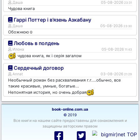
Даша
05-08-2026
23:31
Чудова книга
Гаррі Поттер і в’язень Азкабану
Даша
05-08-2026
23:30
Обожнюю☺️
Любовь в полдень
Илона
05-08-2026
11:43
чудова книга, як і серія загалом
Сердечный договор
Annat
03-08-2026
21:29
Необычный роман без расхваливания г.г....обычно, все
такие красивые, умные, богатые...
Непонятная история, но очень добрая
book-online.com.ua
© 2019
Все книги на нашем сайте предоставены для ознакомления и
защищены авторским правом