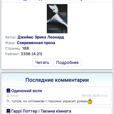
Джеймс Эрика Леонард
Автор:
Современная проза
Жанр:
188
Страниц:
3356 (4.21)
Рейтинг:
Читать
Подробнее
Последние комментарии
Одинокий волк
Annat
06-08-2026
00:00
Гг. тупой, но оптимизм г.героини украсил роман
Гаррі Поттер і Таємна кімната