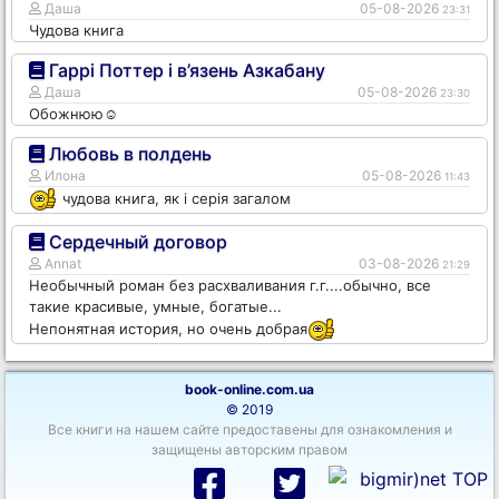
Даша
05-08-2026
23:31
Чудова книга
Гаррі Поттер і в’язень Азкабану
Даша
05-08-2026
23:30
Обожнюю☺️
Любовь в полдень
Илона
05-08-2026
11:43
чудова книга, як і серія загалом
Сердечный договор
Annat
03-08-2026
21:29
Необычный роман без расхваливания г.г....обычно, все
такие красивые, умные, богатые...
Непонятная история, но очень добрая
book-online.com.ua
© 2019
Все книги на нашем сайте предоставены для ознакомления и
защищены авторским правом