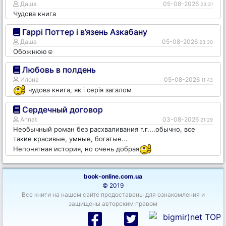
Даша
05-08-2026
23:31
Чудова книга
Гаррі Поттер і в’язень Азкабану
Даша
05-08-2026
23:30
Обожнюю☺️
Любовь в полдень
Илона
05-08-2026
11:43
чудова книга, як і серія загалом
Сердечный договор
Annat
03-08-2026
21:29
Необычный роман без расхваливания г.г....обычно, все
такие красивые, умные, богатые...
Непонятная история, но очень добрая
book-online.com.ua
© 2019
Все книги на нашем сайте предоставены для ознакомления и
защищены авторским правом