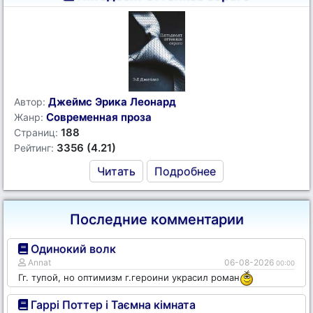
Джеймс Эрика Леонард
Автор:
Современная проза
Жанр:
188
Страниц:
3356 (4.21)
Рейтинг:
Читать
Подробнее
Последние комментарии
Одинокий волк
Annat
06-08-2026
00:00
Гг. тупой, но оптимизм г.героини украсил роман
Гаррі Поттер і Таємна кімната