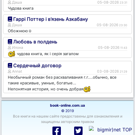
Даша
05-08-2026
23:31
Чудова книга
Гаррі Поттер і в’язень Азкабану
Даша
05-08-2026
23:30
Обожнюю☺️
Любовь в полдень
Илона
05-08-2026
11:43
чудова книга, як і серія загалом
Сердечный договор
Annat
03-08-2026
21:29
Необычный роман без расхваливания г.г....обычно, все
такие красивые, умные, богатые...
Непонятная история, но очень добрая
book-online.com.ua
© 2019
Все книги на нашем сайте предоставены для ознакомления и
защищены авторским правом