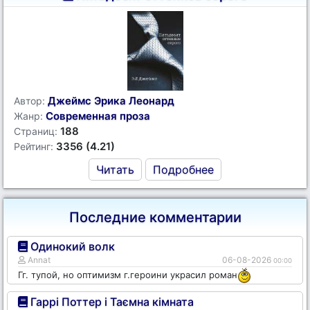
Джеймс Эрика Леонард
Автор:
Современная проза
Жанр:
188
Страниц:
3356 (4.21)
Рейтинг:
Читать
Подробнее
Последние комментарии
Одинокий волк
Annat
06-08-2026
00:00
Гг. тупой, но оптимизм г.героини украсил роман
Гаррі Поттер і Таємна кімната