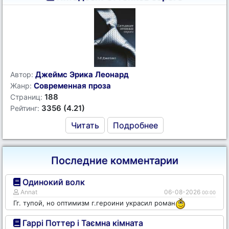
Джеймс Эрика Леонард
Автор:
Современная проза
Жанр:
188
Страниц:
3356 (4.21)
Рейтинг:
Читать
Подробнее
Последние комментарии
Одинокий волк
Annat
06-08-2026
00:00
Гг. тупой, но оптимизм г.героини украсил роман
Гаррі Поттер і Таємна кімната