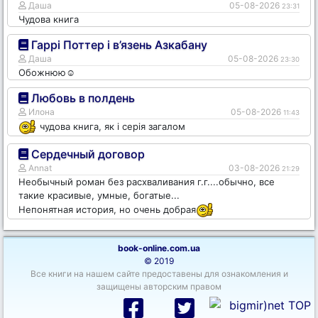
Даша
05-08-2026
23:31
Чудова книга
Гаррі Поттер і в’язень Азкабану
Даша
05-08-2026
23:30
Обожнюю☺️
Любовь в полдень
Илона
05-08-2026
11:43
чудова книга, як і серія загалом
Сердечный договор
Annat
03-08-2026
21:29
Необычный роман без расхваливания г.г....обычно, все
такие красивые, умные, богатые...
Непонятная история, но очень добрая
book-online.com.ua
© 2019
Все книги на нашем сайте предоставены для ознакомления и
защищены авторским правом