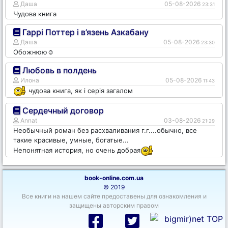
Даша
05-08-2026
23:31
Чудова книга
Гаррі Поттер і в’язень Азкабану
Даша
05-08-2026
23:30
Обожнюю☺️
Любовь в полдень
Илона
05-08-2026
11:43
чудова книга, як і серія загалом
Сердечный договор
Annat
03-08-2026
21:29
Необычный роман без расхваливания г.г....обычно, все
такие красивые, умные, богатые...
Непонятная история, но очень добрая
book-online.com.ua
© 2019
Все книги на нашем сайте предоставены для ознакомления и
защищены авторским правом