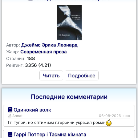
Джеймс Эрика Леонард
Автор:
Современная проза
Жанр:
188
Страниц:
3356 (4.21)
Рейтинг:
Читать
Подробнее
Последние комментарии
Одинокий волк
Annat
06-08-2026
00:00
Гг. тупой, но оптимизм г.героини украсил роман
Гаррі Поттер і Таємна кімната