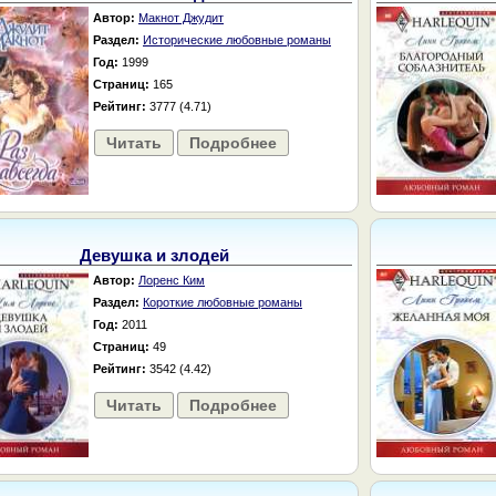
Автор:
Макнот Джудит
Раздел:
Исторические любовные романы
Год:
1999
Страниц:
165
Рейтинг:
3777 (4.71)
Читать
Подробнее
Девушка и злодей
Автор:
Лоренс Ким
Раздел:
Короткие любовные романы
Год:
2011
Страниц:
49
Рейтинг:
3542 (4.42)
Читать
Подробнее