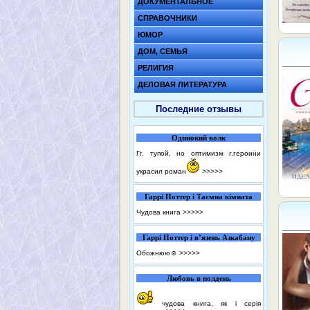
ДОКУМЕНТАЛЬНОЕ
СПРАВОЧНИКИ
ЮМОР
ДОМ, СЕМЬЯ
РЕЛИГИЯ
ДЕЛОВАЯ ЛИТЕРАТУРА
Последние отзывы
Одинокий волк
Гг. тупой, но оптимизм г.героини
украсил роман
>>>>>
Гаррі Поттер і Таємна кімната
Чудова книга
>>>>>
Гаррі Поттер і в’язень Азкабану
Обожнюю☺️
>>>>>
Любовь в полдень
чудова книга, як і серія