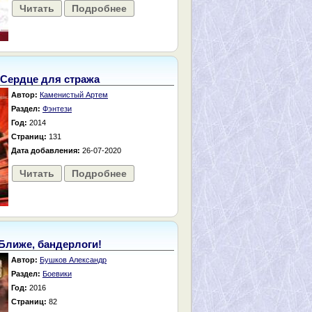
Читать
Подробнее
Сердце для стража
Автор:
Каменистый Артем
Раздел:
Фэнтези
Год:
2014
Страниц:
131
Дата добавления:
26-07-2020
Читать
Подробнее
Ближе, бандерлоги!
Автор:
Бушков Александр
Раздел:
Боевики
Год:
2016
Страниц:
82