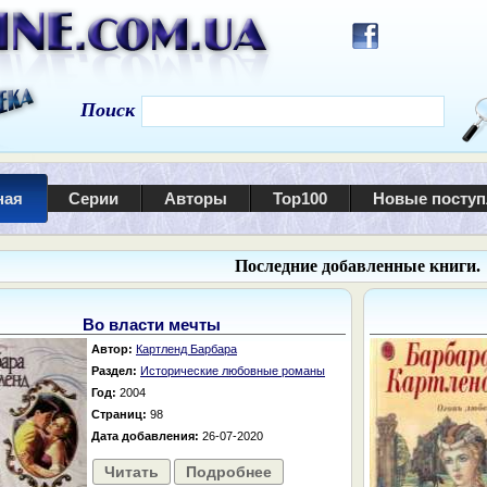
Поиск
ная
Серии
Авторы
Top100
Новые посту
Последние добавленные книги.
Во власти мечты
Автор:
Картленд Барбара
Раздел:
Исторические любовные романы
Год:
2004
Страниц:
98
Дата добавления:
26-07-2020
Читать
Подробнее