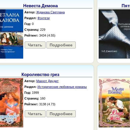
Невеста Демона
Пят
Автор:
Жданова Светлана
Раздел:
Фэнтези
Год:
0
Страниц:
229
Рейтинг:
3434 (4.55)
Читать
Подробнее
Королевство грез
Автор:
Макнот Джудит
Раздел:
Исторические любовные романы
Год:
1999
Страниц:
160
Рейтинг:
3138 (4.73)
Читать
Подробнее