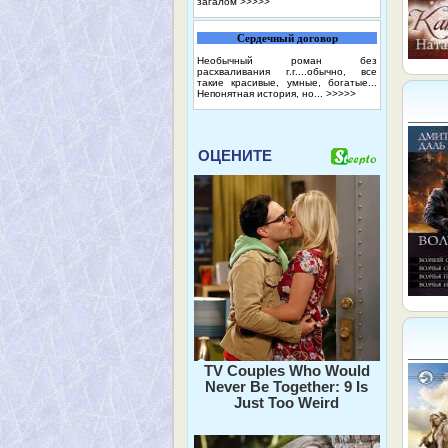
загалом
>>>>>
Сердечный договор
Необычный роман без
расхваливания г.г....обычно, все
такие красивые, умные, богатые...
Непонятная история, но...
>>>>>
ОЦЕНИТЕ
TV Couples Who Would
Never Be Together: 9 Is
Just Too Weird