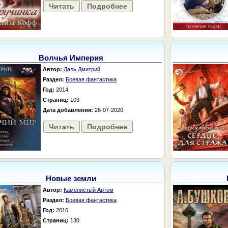
Читать
Подробнее
Волчья Империя
Автор:
Даль Дмитрий
Раздел:
Боевая фантастика
Год:
2014
Страниц:
103
Дата добавления:
26-07-2020
Читать
Подробнее
Новые земли
Автор:
Каменистый Артем
Раздел:
Боевая фантастика
Год:
2016
Страниц:
130