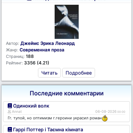
Джеймс Эрика Леонард
Автор:
Современная проза
Жанр:
188
Страниц:
3356 (4.21)
Рейтинг:
Читать
Подробнее
Последние комментарии
Одинокий волк
Annat
06-08-2026
00:00
Гг. тупой, но оптимизм г.героини украсил роман
Гаррі Поттер і Таємна кімната