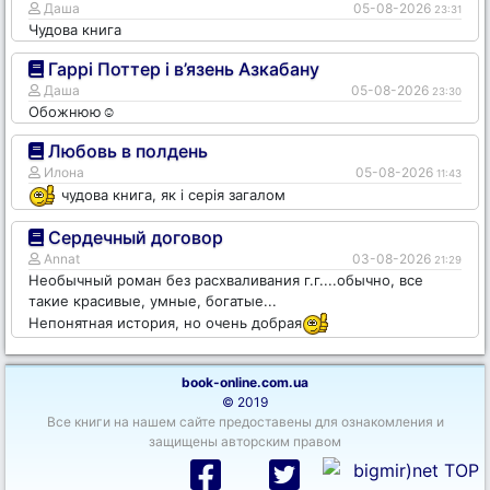
Даша
05-08-2026
23:31
Чудова книга
Гаррі Поттер і в’язень Азкабану
Даша
05-08-2026
23:30
Обожнюю☺️
Любовь в полдень
Илона
05-08-2026
11:43
чудова книга, як і серія загалом
Сердечный договор
Annat
03-08-2026
21:29
Необычный роман без расхваливания г.г....обычно, все
такие красивые, умные, богатые...
Непонятная история, но очень добрая
book-online.com.ua
© 2019
Все книги на нашем сайте предоставены для ознакомления и
защищены авторским правом