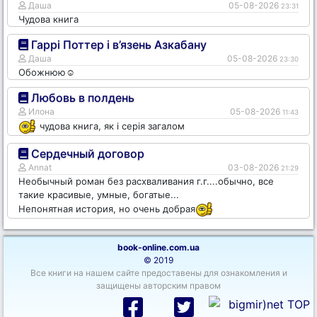
Даша
05-08-2026
23:31
Чудова книга
Гаррі Поттер і в’язень Азкабану
Даша
05-08-2026
23:30
Обожнюю☺️
Любовь в полдень
Илона
05-08-2026
11:43
чудова книга, як і серія загалом
Сердечный договор
Annat
03-08-2026
21:29
Необычный роман без расхваливания г.г....обычно, все
такие красивые, умные, богатые...
Непонятная история, но очень добрая
book-online.com.ua
© 2019
Все книги на нашем сайте предоставены для ознакомления и
защищены авторским правом