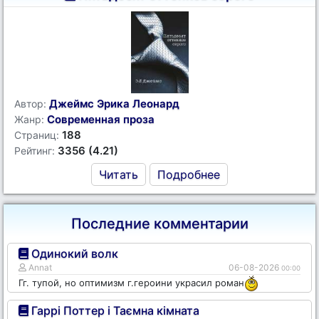
Джеймс Эрика Леонард
Автор:
Современная проза
Жанр:
188
Страниц:
3356 (4.21)
Рейтинг:
Читать
Подробнее
Последние комментарии
Одинокий волк
Annat
06-08-2026
00:00
Гг. тупой, но оптимизм г.героини украсил роман
Гаррі Поттер і Таємна кімната