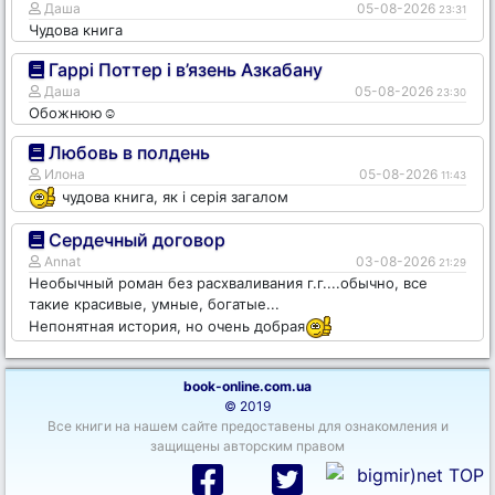
Даша
05-08-2026
23:31
Чудова книга
Гаррі Поттер і в’язень Азкабану
Даша
05-08-2026
23:30
Обожнюю☺️
Любовь в полдень
Илона
05-08-2026
11:43
чудова книга, як і серія загалом
Сердечный договор
Annat
03-08-2026
21:29
Необычный роман без расхваливания г.г....обычно, все
такие красивые, умные, богатые...
Непонятная история, но очень добрая
book-online.com.ua
© 2019
Все книги на нашем сайте предоставены для ознакомления и
защищены авторским правом