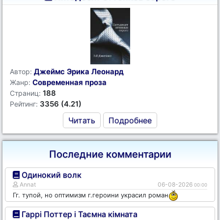
Джеймс Эрика Леонард
Автор:
Современная проза
Жанр:
188
Страниц:
3356 (4.21)
Рейтинг:
Читать
Подробнее
Последние комментарии
Одинокий волк
Annat
06-08-2026
00:00
Гг. тупой, но оптимизм г.героини украсил роман
Гаррі Поттер і Таємна кімната