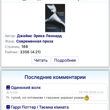
Джеймс Эрика Леонард
Автор:
Современная проза
Жанр:
188
Страниц:
3356 (4.21)
Рейтинг:
Читать
Подробнее
Последние комментарии
Одинокий волк
Annat
06-08-2026
00:00
Гг. тупой, но оптимизм г.героини украсил роман
Гаррі Поттер і Таємна кімната