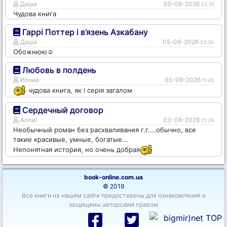
Даша
05-08-2026
23:31
Чудова книга
Гаррі Поттер і в’язень Азкабану
Даша
05-08-2026
23:30
Обожнюю☺️
Любовь в полдень
Илона
05-08-2026
11:43
чудова книга, як і серія загалом
Сердечный договор
Annat
03-08-2026
21:29
Необычный роман без расхваливания г.г....обычно, все
такие красивые, умные, богатые...
Непонятная история, но очень добрая
book-online.com.ua
© 2019
Все книги на нашем сайте предоставены для ознакомления и
защищены авторским правом