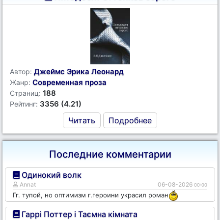
Джеймс Эрика Леонард
Автор:
Современная проза
Жанр:
188
Страниц:
3356 (4.21)
Рейтинг:
Читать
Подробнее
Последние комментарии
Одинокий волк
Annat
06-08-2026
00:00
Гг. тупой, но оптимизм г.героини украсил роман
Гаррі Поттер і Таємна кімната