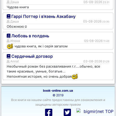
Даша
05-08-2026
23:31
Чудова книга
Гаррі Поттер і в’язень Азкабану
Даша
05-08-2026
23:30
Обожнюю☺️
Любовь в полдень
Илона
05-08-2026
11:43
чудова книга, як і серія загалом
Сердечный договор
Annat
03-08-2026
21:29
Необычный роман без расхваливания г.г....обычно, все
такие красивые, умные, богатые...
Непонятная история, но очень добрая
book-online.com.ua
© 2019
Все книги на нашем сайте предоставены для ознакомления и
защищены авторским правом