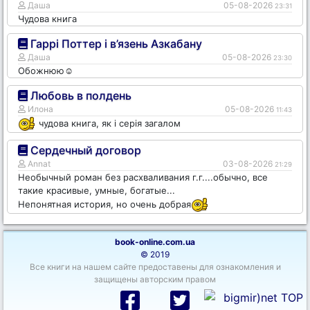
Даша
05-08-2026
23:31
Чудова книга
Гаррі Поттер і в’язень Азкабану
Даша
05-08-2026
23:30
Обожнюю☺️
Любовь в полдень
Илона
05-08-2026
11:43
чудова книга, як і серія загалом
Сердечный договор
Annat
03-08-2026
21:29
Необычный роман без расхваливания г.г....обычно, все
такие красивые, умные, богатые...
Непонятная история, но очень добрая
book-online.com.ua
© 2019
Все книги на нашем сайте предоставены для ознакомления и
защищены авторским правом