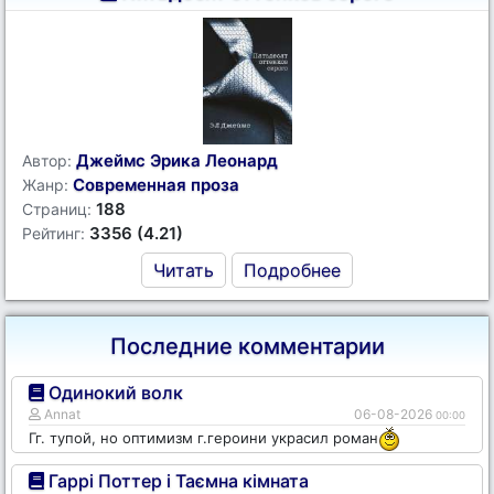
Джеймс Эрика Леонард
Автор:
Современная проза
Жанр:
188
Страниц:
3356 (4.21)
Рейтинг:
Читать
Подробнее
Последние комментарии
Одинокий волк
Annat
06-08-2026
00:00
Гг. тупой, но оптимизм г.героини украсил роман
Гаррі Поттер і Таємна кімната