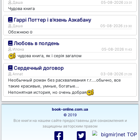
Даша
05-08-2026
23:31
Чудова книга
Гаррі Поттер і в’язень Азкабану
Даша
05-08-2026
23:30
Обожнюю☺️
Любовь в полдень
Илона
05-08-2026
11:43
чудова книга, як і серія загалом
Сердечный договор
Annat
03-08-2026
21:29
Необычный роман без расхваливания г.г....обычно, все
такие красивые, умные, богатые...
Непонятная история, но очень добрая
book-online.com.ua
© 2019
Все книги на нашем сайте предоставены для ознакомления и
защищены авторским правом