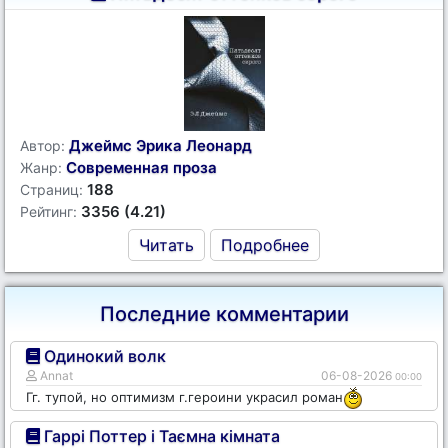
Джеймс Эрика Леонард
Автор:
Современная проза
Жанр:
188
Страниц:
3356 (4.21)
Рейтинг:
Читать
Подробнее
Последние комментарии
Одинокий волк
Annat
06-08-2026
00:00
Гг. тупой, но оптимизм г.героини украсил роман
Гаррі Поттер і Таємна кімната