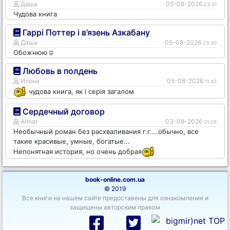
Даша
05-08-2026
23:31
Чудова книга
Гаррі Поттер і в’язень Азкабану
Даша
05-08-2026
23:30
Обожнюю☺️
Любовь в полдень
Илона
05-08-2026
11:43
чудова книга, як і серія загалом
Сердечный договор
Annat
03-08-2026
21:29
Необычный роман без расхваливания г.г....обычно, все
такие красивые, умные, богатые...
Непонятная история, но очень добрая
book-online.com.ua
© 2019
Все книги на нашем сайте предоставены для ознакомления и
защищены авторским правом