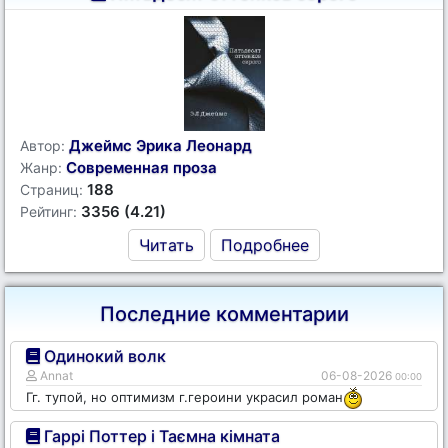
Джеймс Эрика Леонард
Автор:
Современная проза
Жанр:
188
Страниц:
3356 (4.21)
Рейтинг:
Читать
Подробнее
Последние комментарии
Одинокий волк
Annat
06-08-2026
00:00
Гг. тупой, но оптимизм г.героини украсил роман
Гаррі Поттер і Таємна кімната