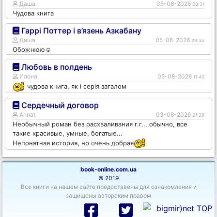
Даша
05-08-2026
23:31
Чудова книга
Гаррі Поттер і в’язень Азкабану
Даша
05-08-2026
23:30
Обожнюю☺️
Любовь в полдень
Илона
05-08-2026
11:43
чудова книга, як і серія загалом
Сердечный договор
Annat
03-08-2026
21:29
Необычный роман без расхваливания г.г....обычно, все
такие красивые, умные, богатые...
Непонятная история, но очень добрая
book-online.com.ua
© 2019
Все книги на нашем сайте предоставены для ознакомления и
защищены авторским правом