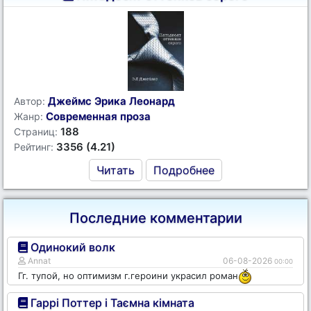
Джеймс Эрика Леонард
Автор:
Современная проза
Жанр:
188
Страниц:
3356 (4.21)
Рейтинг:
Читать
Подробнее
Последние комментарии
Одинокий волк
Annat
06-08-2026
00:00
Гг. тупой, но оптимизм г.героини украсил роман
Гаррі Поттер і Таємна кімната