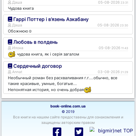
Даша
05-08-2026
23:31
Чудова книга
Гаррі Поттер і в’язень Азкабану
Даша
05-08-2026
23:30
Обожнюю☺️
Любовь в полдень
Илона
05-08-2026
11:43
чудова книга, як і серія загалом
Сердечный договор
Annat
03-08-2026
21:29
Необычный роман без расхваливания г.г....обычно, все
такие красивые, умные, богатые...
Непонятная история, но очень добрая
book-online.com.ua
© 2019
Все книги на нашем сайте предоставены для ознакомления и
защищены авторским правом