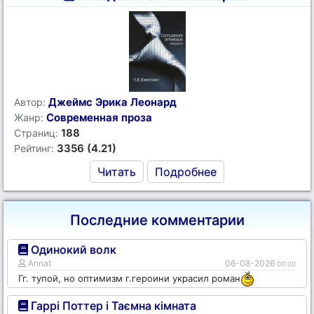
Джеймс Эрика Леонард
Автор:
Современная проза
Жанр:
188
Страниц:
3356 (4.21)
Рейтинг:
Читать
Подробнее
Последние комментарии
Одинокий волк
Annat
06-08-2026
00:00
Гг. тупой, но оптимизм г.героини украсил роман
Гаррі Поттер і Таємна кімната