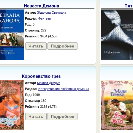
Невеста Демона
Пят
Автор:
Жданова Светлана
Раздел:
Фэнтези
Год:
0
Страниц:
229
Рейтинг:
3434 (4.55)
Читать
Подробнее
Королевство грез
Автор:
Макнот Джудит
Раздел:
Исторические любовные романы
Год:
1999
Страниц:
160
Рейтинг:
3138 (4.73)
Читать
Подробнее