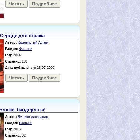
Читать
Подробнее
Сердце для стража
Автор:
Каменистый Артем
Раздел:
Фэнтези
Год:
2014
Страниц:
131
Дата добавления:
26-07-2020
Читать
Подробнее
Ближе, бандерлоги!
Автор:
Бушков Александр
Раздел:
Боевики
Год:
2016
Страниц:
82