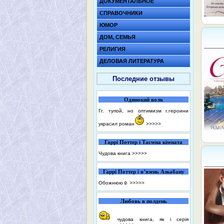
ДОКУМЕНТАЛЬНОЕ
СПРАВОЧНИКИ
ЮМОР
ДОМ, СЕМЬЯ
РЕЛИГИЯ
ДЕЛОВАЯ ЛИТЕРАТУРА
Последние отзывы
Одинокий волк
Гг. тупой, но оптимизм г.героини
украсил роман
>>>>>
Гаррі Поттер і Таємна кімната
Чудова книга
>>>>>
Гаррі Поттер і в’язень Азкабану
Обожнюю☺️
>>>>>
Любовь в полдень
чудова книга, як і серія