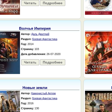
Читать
Подробнее
Волчья Империя
Автор:
Даль Дмитрий
Раздел:
Боевая фантастика
Год:
2014
Страниц:
103
Дата добавления:
26-07-2020
Читать
Подробнее
Новые земли
Автор:
Каменистый Артем
Раздел:
Боевая фантастика
Год:
2016
Страниц:
130