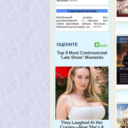
загалом
>>>>>
Сердечный договор
Необычный роман без
расхваливания г.г....обычно, все
такие красивые, умные, богатые...
Непонятная история, но...
>>>>>
ОЦЕНИТЕ
Top 9 Most Controversial
'Late Show' Moments
They Laughed At Her
Curves—Now She's A