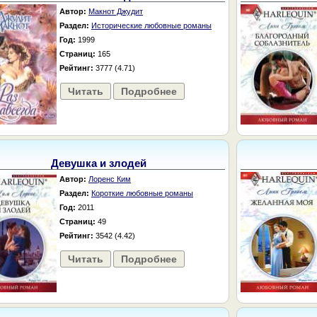
Автор:
Макнот Джудит
Раздел:
Исторические любовные романы
Год:
1999
Страниц:
165
Рейтинг:
3777 (4.71)
Читать
Подробнее
Девушка и злодей
Автор:
Лоренс Ким
Раздел:
Короткие любовные романы
Год:
2011
Страниц:
49
Рейтинг:
3542 (4.42)
Читать
Подробнее