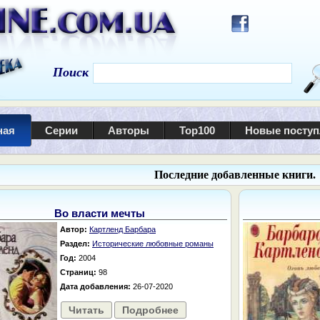
Поиск
ная
Серии
Авторы
Top100
Новые посту
Последние добавленные книги.
Во власти мечты
Автор:
Картленд Барбара
Раздел:
Исторические любовные романы
Год:
2004
Страниц:
98
Дата добавления:
26-07-2020
Читать
Подробнее