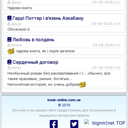
Даша
05-08-2026
23:31
Чудова книга
Гаррі Поттер і в’язень Азкабану
Даша
05-08-2026
23:30
Обожнюю☺️
Любовь в полдень
Илона
05-08-2026
11:43
чудова книга, як і серія загалом
Сердечный договор
Annat
03-08-2026
21:29
Необычный роман без расхваливания г.г....обычно, все
такие красивые, умные, богатые...
Непонятная история, но очень добрая
book-online.com.ua
© 2019
Все книги на нашем сайте предоставены для ознакомления и
защищены авторским правом