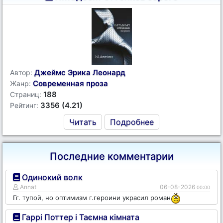
Джеймс Эрика Леонард
Автор:
Современная проза
Жанр:
188
Страниц:
3356 (4.21)
Рейтинг:
Читать
Подробнее
Последние комментарии
Одинокий волк
Annat
06-08-2026
00:00
Гг. тупой, но оптимизм г.героини украсил роман
Гаррі Поттер і Таємна кімната