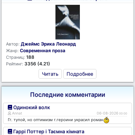
Джеймс Эрика Леонард
Автор:
Современная проза
Жанр:
188
Страниц:
3356 (4.21)
Рейтинг:
Читать
Подробнее
Последние комментарии
Одинокий волк
Annat
06-08-2026
00:00
Гг. тупой, но оптимизм г.героини украсил роман
Гаррі Поттер і Таємна кімната