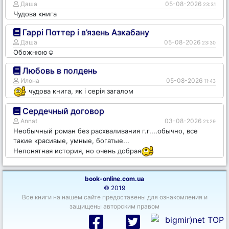
Даша
05-08-2026
23:31
Чудова книга
Гаррі Поттер і в’язень Азкабану
Даша
05-08-2026
23:30
Обожнюю☺️
Любовь в полдень
Илона
05-08-2026
11:43
чудова книга, як і серія загалом
Сердечный договор
Annat
03-08-2026
21:29
Необычный роман без расхваливания г.г....обычно, все
такие красивые, умные, богатые...
Непонятная история, но очень добрая
book-online.com.ua
© 2019
Все книги на нашем сайте предоставены для ознакомления и
защищены авторским правом