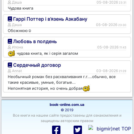
Даша
05-08-2026
23:31
Чудова книга
Гаррі Поттер і в’язень Азкабану
Даша
05-08-2026
23:30
Обожнюю☺️
Любовь в полдень
Илона
05-08-2026
11:43
чудова книга, як і серія загалом
Сердечный договор
Annat
03-08-2026
21:29
Необычный роман без расхваливания г.г....обычно, все
такие красивые, умные, богатые...
Непонятная история, но очень добрая
book-online.com.ua
© 2019
Все книги на нашем сайте предоставены для ознакомления и
защищены авторским правом