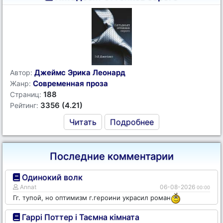
Джеймс Эрика Леонард
Автор:
Современная проза
Жанр:
188
Страниц:
3356 (4.21)
Рейтинг:
Читать
Подробнее
Последние комментарии
Одинокий волк
Annat
06-08-2026
00:00
Гг. тупой, но оптимизм г.героини украсил роман
Гаррі Поттер і Таємна кімната