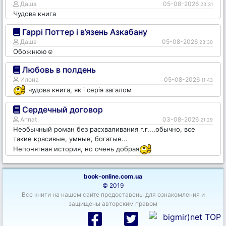
Даша
05-08-2026
23:31
Чудова книга
Гаррі Поттер і в’язень Азкабану
Даша
05-08-2026
23:30
Обожнюю☺️
Любовь в полдень
Илона
05-08-2026
11:43
чудова книга, як і серія загалом
Сердечный договор
Annat
03-08-2026
21:29
Необычный роман без расхваливания г.г....обычно, все
такие красивые, умные, богатые...
Непонятная история, но очень добрая
book-online.com.ua
© 2019
Все книги на нашем сайте предоставены для ознакомления и
защищены авторским правом