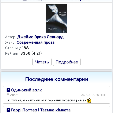
Джеймс Эрика Леонард
Автор:
Современная проза
Жанр:
188
Страниц:
3356 (4.21)
Рейтинг:
Читать
Подробнее
Последние комментарии
Одинокий волк
Annat
06-08-2026
00:00
Гг. тупой, но оптимизм г.героини украсил роман
Гаррі Поттер і Таємна кімната