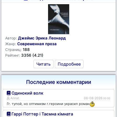
Джеймс Эрика Леонард
Автор:
Современная проза
Жанр:
188
Страниц:
3356 (4.21)
Рейтинг:
Читать
Подробнее
Последние комментарии
Одинокий волк
Annat
06-08-2026
00:00
Гг. тупой, но оптимизм г.героини украсил роман
Гаррі Поттер і Таємна кімната