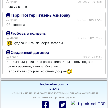
Даша
05-08-2026
23:31
Чудова книга
Гаррі Поттер і в’язень Азкабану
Даша
05-08-2026
23:30
Обожнюю☺️
Любовь в полдень
Илона
05-08-2026
11:43
чудова книга, як і серія загалом
Сердечный договор
Annat
03-08-2026
21:29
Необычный роман без расхваливания г.г....обычно, все
такие красивые, умные, богатые...
Непонятная история, но очень добрая
book-online.com.ua
© 2019
Все книги на нашем сайте предоставены для ознакомления и
защищены авторским правом