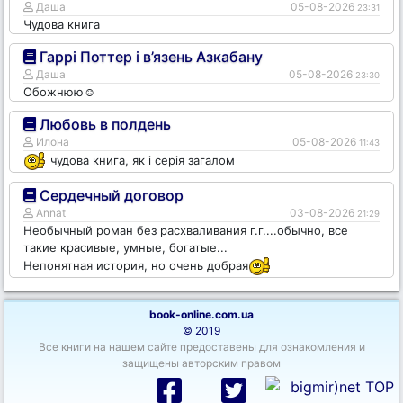
Даша
05-08-2026
23:31
Чудова книга
Гаррі Поттер і в’язень Азкабану
Даша
05-08-2026
23:30
Обожнюю☺️
Любовь в полдень
Илона
05-08-2026
11:43
чудова книга, як і серія загалом
Сердечный договор
Annat
03-08-2026
21:29
Необычный роман без расхваливания г.г....обычно, все
такие красивые, умные, богатые...
Непонятная история, но очень добрая
book-online.com.ua
© 2019
Все книги на нашем сайте предоставены для ознакомления и
защищены авторским правом