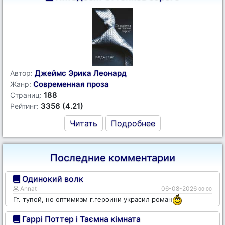
Джеймс Эрика Леонард
Автор:
Современная проза
Жанр:
188
Страниц:
3356 (4.21)
Рейтинг:
Читать
Подробнее
Последние комментарии
Одинокий волк
Annat
06-08-2026
00:00
Гг. тупой, но оптимизм г.героини украсил роман
Гаррі Поттер і Таємна кімната