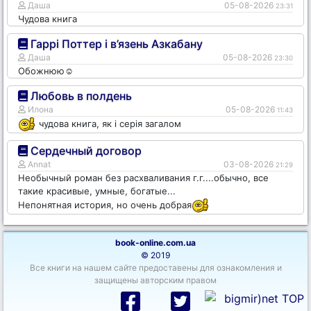
Даша
05-08-2026
23:31
Чудова книга
Гаррі Поттер і в’язень Азкабану
Даша
05-08-2026
23:30
Обожнюю☺️
Любовь в полдень
Илона
05-08-2026
11:43
чудова книга, як і серія загалом
Сердечный договор
Annat
03-08-2026
21:29
Необычный роман без расхваливания г.г....обычно, все
такие красивые, умные, богатые...
Непонятная история, но очень добрая
book-online.com.ua
© 2019
Все книги на нашем сайте предоставены для ознакомления и
защищены авторским правом