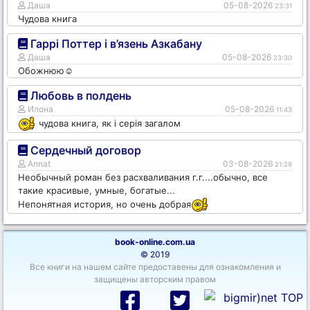
Даша
05-08-2026
23:31
Чудова книга
Гаррі Поттер і в’язень Азкабану
Даша
05-08-2026
23:30
Обожнюю☺️
Любовь в полдень
Илона
05-08-2026
11:43
чудова книга, як і серія загалом
Сердечный договор
Annat
03-08-2026
21:29
Необычный роман без расхваливания г.г....обычно, все
такие красивые, умные, богатые...
Непонятная история, но очень добрая
book-online.com.ua
© 2019
Все книги на нашем сайте предоставены для ознакомления и
защищены авторским правом