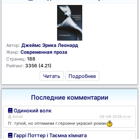
Джеймс Эрика Леонард
Автор:
Современная проза
Жанр:
188
Страниц:
3356 (4.21)
Рейтинг:
Читать
Подробнее
Последние комментарии
Одинокий волк
Annat
06-08-2026
00:00
Гг. тупой, но оптимизм г.героини украсил роман
Гаррі Поттер і Таємна кімната