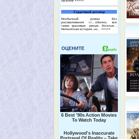
загалом
>>>>>
Сердечный договор
Необычный роман без
расхваливания г.г....обычно, все
такие красивые, умные, богатые...
Непонятная история, но...
>>>>>
ОЦЕНИТЕ
6 Best '90s Action Movies
To Watch Today
Hollywood's Inaccurate
Portrayal Of Reality – Take