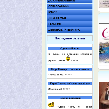
ДОКУМЕНТАЛЬНОЕ
СПРАВОЧНИКИ
ЮМОР
ДОМ, СЕМЬЯ
РЕЛИГИЯ
ДЕЛОВАЯ ЛИТЕРАТУРА
Последние отзывы
Одинокий волк
Гг. тупой, но оптимизм г.героини
украсил роман
>>>>>
Гаррі Поттер і Таємна кімната
Чудова книга
>>>>>
Гаррі Поттер і в’язень Азкабану
Обожнюю☺️
>>>>>
Любовь в полдень
чудова книга, як і серія