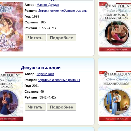
Автор:
Макнот Джудит
Раздел:
Исторические любовные романы
Год:
1999
Страниц:
165
Рейтинг:
3777 (4.71)
Читать
Подробнее
Девушка и злодей
Автор:
Лоренс Ким
Раздел:
Короткие любовные романы
Год:
2011
Страниц:
49
Рейтинг:
3542 (4.42)
Читать
Подробнее