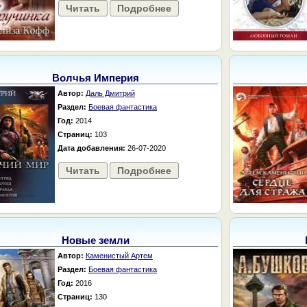
Читать
Подробнее
Волчья Империя
Автор:
Даль Дмитрий
Раздел:
Боевая фантастика
Год:
2014
Страниц:
103
Дата добавления:
26-07-2020
Читать
Подробнее
Новые земли
Автор:
Каменистый Артем
Раздел:
Боевая фантастика
Год:
2016
Страниц:
130