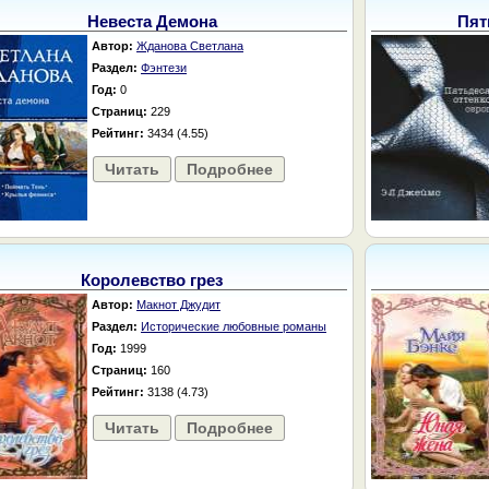
Невеста Демона
Пят
Автор:
Жданова Светлана
Раздел:
Фэнтези
Год:
0
Страниц:
229
Рейтинг:
3434 (4.55)
Читать
Подробнее
Королевство грез
Автор:
Макнот Джудит
Раздел:
Исторические любовные романы
Год:
1999
Страниц:
160
Рейтинг:
3138 (4.73)
Читать
Подробнее