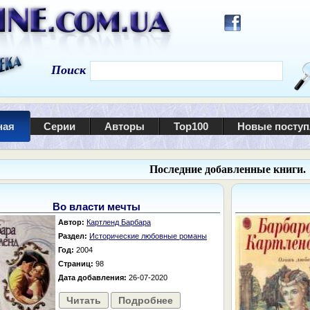
Поиск
ная
Серии
Авторы
Top100
Новые посту
Последние добавленные книги.
Во власти мечты
Автор:
Картленд Барбара
Раздел:
Исторические любовные романы
Год:
2004
Страниц:
98
Дата добавления:
26-07-2020
Читать
Подробнее