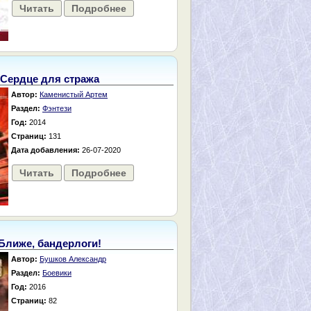
Читать
Подробнее
Сердце для стража
Автор:
Каменистый Артем
Раздел:
Фэнтези
Год:
2014
Страниц:
131
Дата добавления:
26-07-2020
Читать
Подробнее
Ближе, бандерлоги!
Автор:
Бушков Александр
Раздел:
Боевики
Год:
2016
Страниц:
82