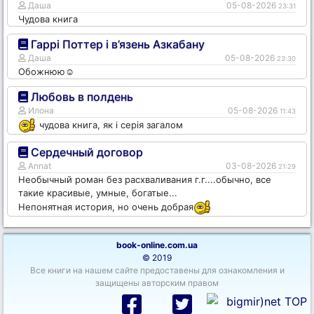
Даша
05-08-2026
23:31
Чудова книга
Гаррі Поттер і в’язень Азкабану
Даша
05-08-2026
23:30
Обожнюю☺️
Любовь в полдень
Илона
05-08-2026
11:43
чудова книга, як і серія загалом
Сердечный договор
Annat
03-08-2026
21:29
Необычный роман без расхваливания г.г....обычно, все
такие красивые, умные, богатые...
Непонятная история, но очень добрая
book-online.com.ua
© 2019
Все книги на нашем сайте предоставены для ознакомления и
защищены авторским правом