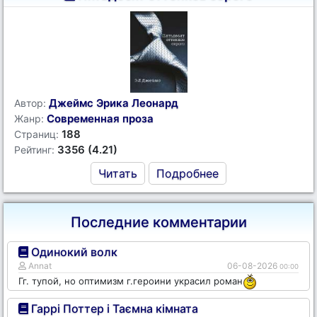
Джеймс Эрика Леонард
Автор:
Современная проза
Жанр:
188
Страниц:
3356 (4.21)
Рейтинг:
Читать
Подробнее
Последние комментарии
Одинокий волк
Annat
06-08-2026
00:00
Гг. тупой, но оптимизм г.героини украсил роман
Гаррі Поттер і Таємна кімната