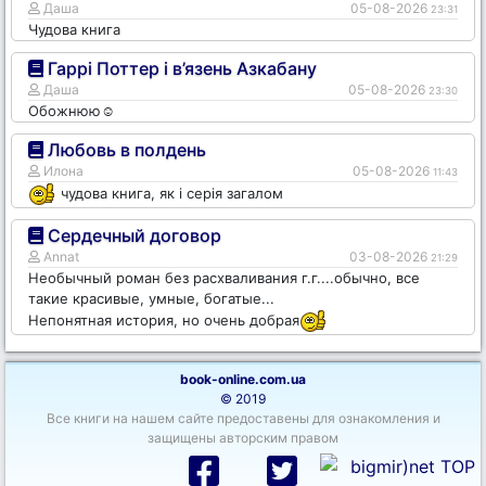
Даша
05-08-2026
23:31
Чудова книга
Гаррі Поттер і в’язень Азкабану
Даша
05-08-2026
23:30
Обожнюю☺️
Любовь в полдень
Илона
05-08-2026
11:43
чудова книга, як і серія загалом
Сердечный договор
Annat
03-08-2026
21:29
Необычный роман без расхваливания г.г....обычно, все
такие красивые, умные, богатые...
Непонятная история, но очень добрая
book-online.com.ua
© 2019
Все книги на нашем сайте предоставены для ознакомления и
защищены авторским правом