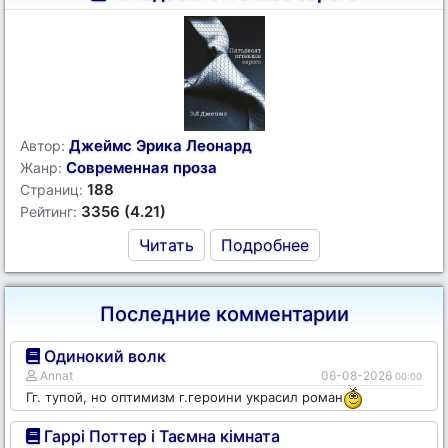
Джеймс Эрика Леонард
Автор:
Современная проза
Жанр:
188
Страниц:
3356 (4.21)
Рейтинг:
Читать
Подробнее
Последние комментарии
Одинокий волк
Annat
06-08-2026
00:00
Гг. тупой, но оптимизм г.героини украсил роман
Гаррі Поттер і Таємна кімната