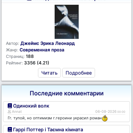
Джеймс Эрика Леонард
Автор:
Современная проза
Жанр:
188
Страниц:
3356 (4.21)
Рейтинг:
Читать
Подробнее
Последние комментарии
Одинокий волк
Annat
06-08-2026
00:00
Гг. тупой, но оптимизм г.героини украсил роман
Гаррі Поттер і Таємна кімната