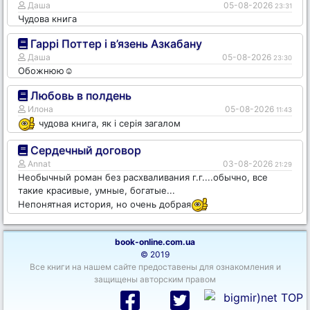
Даша
05-08-2026
23:31
Чудова книга
Гаррі Поттер і в’язень Азкабану
Даша
05-08-2026
23:30
Обожнюю☺️
Любовь в полдень
Илона
05-08-2026
11:43
чудова книга, як і серія загалом
Сердечный договор
Annat
03-08-2026
21:29
Необычный роман без расхваливания г.г....обычно, все
такие красивые, умные, богатые...
Непонятная история, но очень добрая
book-online.com.ua
© 2019
Все книги на нашем сайте предоставены для ознакомления и
защищены авторским правом