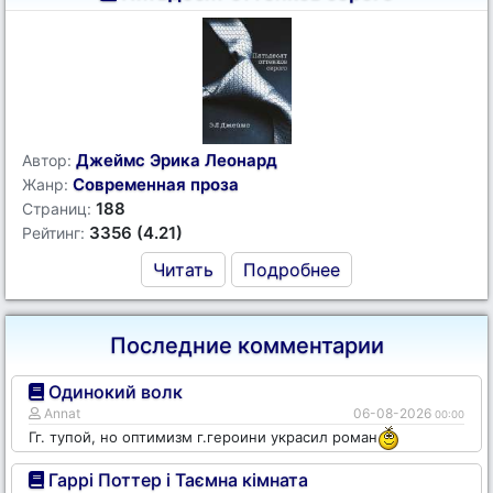
Джеймс Эрика Леонард
Автор:
Современная проза
Жанр:
188
Страниц:
3356 (4.21)
Рейтинг:
Читать
Подробнее
Последние комментарии
Одинокий волк
Annat
06-08-2026
00:00
Гг. тупой, но оптимизм г.героини украсил роман
Гаррі Поттер і Таємна кімната