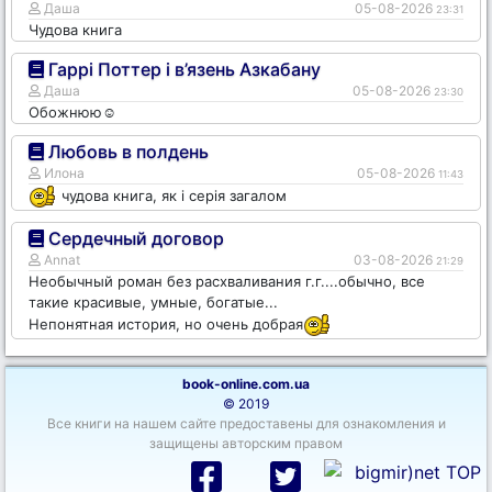
Даша
05-08-2026
23:31
Чудова книга
Гаррі Поттер і в’язень Азкабану
Даша
05-08-2026
23:30
Обожнюю☺️
Любовь в полдень
Илона
05-08-2026
11:43
чудова книга, як і серія загалом
Сердечный договор
Annat
03-08-2026
21:29
Необычный роман без расхваливания г.г....обычно, все
такие красивые, умные, богатые...
Непонятная история, но очень добрая
book-online.com.ua
© 2019
Все книги на нашем сайте предоставены для ознакомления и
защищены авторским правом