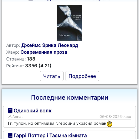
Джеймс Эрика Леонард
Автор:
Современная проза
Жанр:
188
Страниц:
3356 (4.21)
Рейтинг:
Читать
Подробнее
Последние комментарии
Одинокий волк
Annat
06-08-2026
00:00
Гг. тупой, но оптимизм г.героини украсил роман
Гаррі Поттер і Таємна кімната