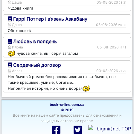
Даша
05-08-2026
23:31
Чудова книга
Гаррі Поттер і в’язень Азкабану
Даша
05-08-2026
23:30
Обожнюю☺️
Любовь в полдень
Илона
05-08-2026
11:43
чудова книга, як і серія загалом
Сердечный договор
Annat
03-08-2026
21:29
Необычный роман без расхваливания г.г....обычно, все
такие красивые, умные, богатые...
Непонятная история, но очень добрая
book-online.com.ua
© 2019
Все книги на нашем сайте предоставены для ознакомления и
защищены авторским правом