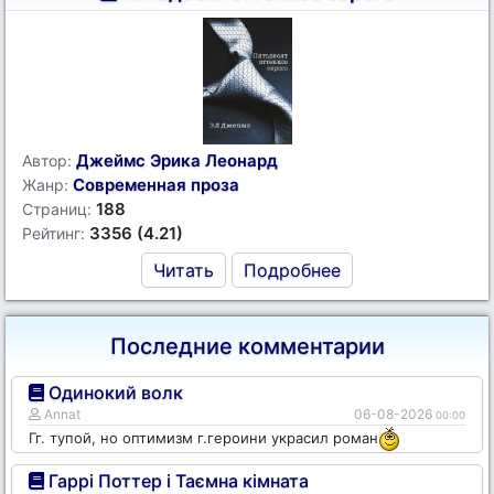
Джеймс Эрика Леонард
Автор:
Современная проза
Жанр:
188
Страниц:
3356 (4.21)
Рейтинг:
Читать
Подробнее
Последние комментарии
Одинокий волк
Annat
06-08-2026
00:00
Гг. тупой, но оптимизм г.героини украсил роман
Гаррі Поттер і Таємна кімната