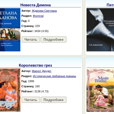
Невеста Демона
Пят
Автор:
Жданова Светлана
Раздел:
Фэнтези
Год:
0
Страниц:
229
Рейтинг:
3434 (4.55)
Читать
Подробнее
Королевство грез
Автор:
Макнот Джудит
Раздел:
Исторические любовные романы
Год:
1999
Страниц:
160
Рейтинг:
3138 (4.73)
Читать
Подробнее