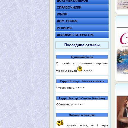
ДОКУМЕНТАЛЬНОЕ
СПРАВОЧНИКИ
ЮМОР
ДОМ, СЕМЬЯ
РЕЛИГИЯ
ДЕЛОВАЯ ЛИТЕРАТУРА
Последние отзывы
Одинокий волк
Гг. тупой, но оптимизм г.героини
украсил роман
>>>>>
Гаррі Поттер і Таємна кімната
Чудова книга
>>>>>
Гаррі Поттер і в’язень Азкабану
Обожнюю☺️
>>>>>
Любовь в полдень
чудова книга, як і серія