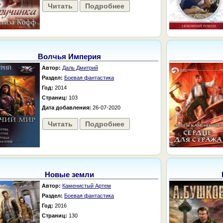
Читать
Подробнее
Волчья Империя
Автор:
Даль Дмитрий
Раздел:
Боевая фантастика
Год:
2014
Страниц:
103
Дата добавления:
26-07-2020
Читать
Подробнее
Новые земли
Автор:
Каменистый Артем
Раздел:
Боевая фантастика
Год:
2016
Страниц:
130