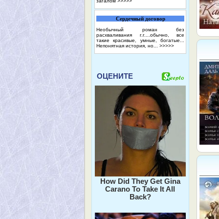
загалом
>>>>>
Сердечный договор
Необычный роман без
расхваливания г.г....обычно, все
такие красивые, умные, богатые...
Непонятная история, но...
>>>>>
ОЦЕНИТЕ
How Did They Get Gina
Carano To Take It All
Back?