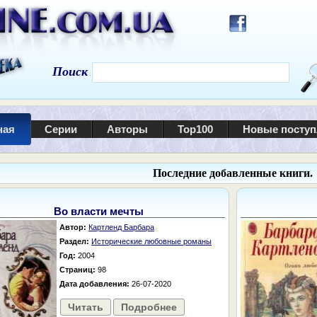
Поиск
ная
Серии
Авторы
Top100
Новые посту
Последние добавленные книги.
Во власти мечты
Автор:
Картленд Барбара
Раздел:
Исторические любовные романы
Год:
2004
Страниц:
98
Дата добавления:
26-07-2020
Читать
Подробнее