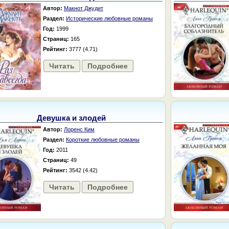
Автор:
Макнот Джудит
Раздел:
Исторические любовные романы
Год:
1999
Страниц:
165
Рейтинг:
3777 (4.71)
Читать
Подробнее
Девушка и злодей
Автор:
Лоренс Ким
Раздел:
Короткие любовные романы
Год:
2011
Страниц:
49
Рейтинг:
3542 (4.42)
Читать
Подробнее