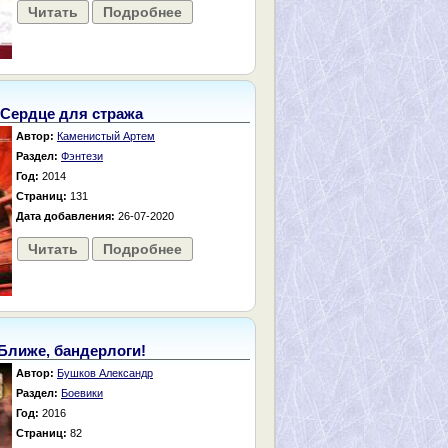
Читать
Подробнее
Сердце для стража
Автор:
Каменистый Артем
Раздел:
Фэнтези
Год:
2014
Страниц:
131
Дата добавления:
26-07-2020
Читать
Подробнее
Ближе, бандерлоги!
Автор:
Бушков Александр
Раздел:
Боевики
Год:
2016
Страниц:
82