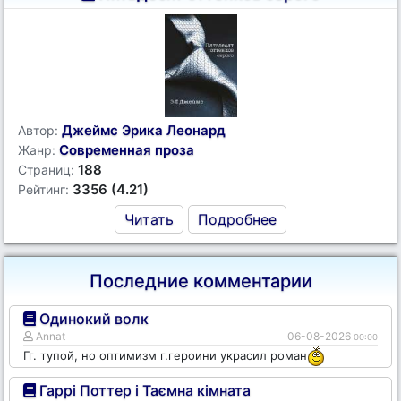
Джеймс Эрика Леонард
Автор:
Современная проза
Жанр:
188
Страниц:
3356 (4.21)
Рейтинг:
Читать
Подробнее
Последние комментарии
Одинокий волк
Annat
06-08-2026
00:00
Гг. тупой, но оптимизм г.героини украсил роман
Гаррі Поттер і Таємна кімната