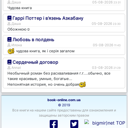
Даша
05-08-2026
23:31
Чудова книга
Гаррі Поттер і в’язень Азкабану
Даша
05-08-2026
23:30
Обожнюю☺️
Любовь в полдень
Илона
05-08-2026
11:43
чудова книга, як і серія загалом
Сердечный договор
Annat
03-08-2026
21:29
Необычный роман без расхваливания г.г....обычно, все
такие красивые, умные, богатые...
Непонятная история, но очень добрая
book-online.com.ua
© 2019
Все книги на нашем сайте предоставены для ознакомления и
защищены авторским правом