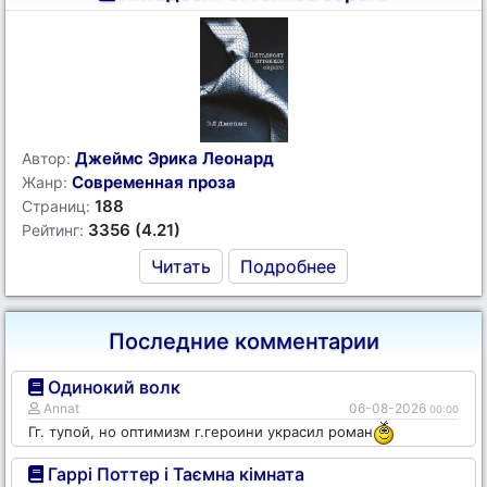
Джеймс Эрика Леонард
Автор:
Современная проза
Жанр:
188
Страниц:
3356 (4.21)
Рейтинг:
Читать
Подробнее
Последние комментарии
Одинокий волк
Annat
06-08-2026
00:00
Гг. тупой, но оптимизм г.героини украсил роман
Гаррі Поттер і Таємна кімната