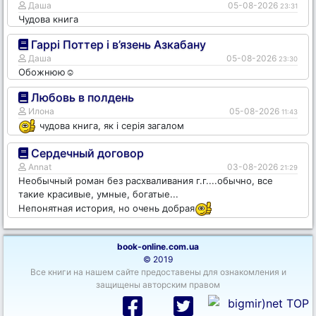
Даша
05-08-2026
23:31
Чудова книга
Гаррі Поттер і в’язень Азкабану
Даша
05-08-2026
23:30
Обожнюю☺️
Любовь в полдень
Илона
05-08-2026
11:43
чудова книга, як і серія загалом
Сердечный договор
Annat
03-08-2026
21:29
Необычный роман без расхваливания г.г....обычно, все
такие красивые, умные, богатые...
Непонятная история, но очень добрая
book-online.com.ua
© 2019
Все книги на нашем сайте предоставены для ознакомления и
защищены авторским правом