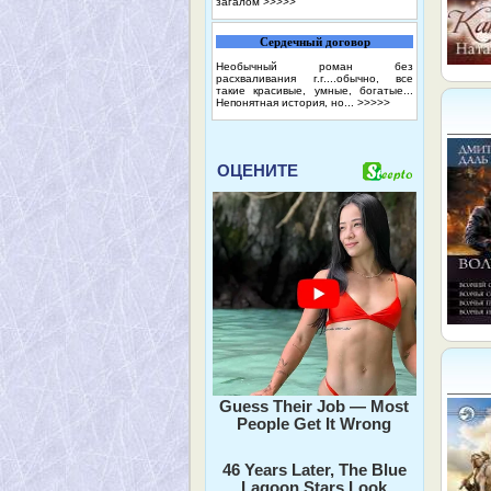
загалом
>>>>>
Сердечный договор
Необычный роман без
расхваливания г.г....обычно, все
такие красивые, умные, богатые...
Непонятная история, но...
>>>>>
ОЦЕНИТЕ
Guess Their Job — Most
People Get It Wrong
46 Years Later, The Blue
Lagoon Stars Look