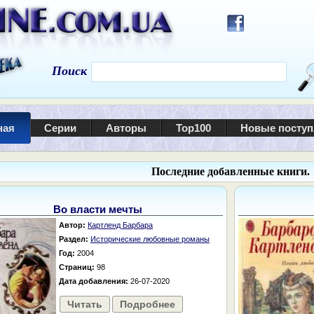
Поиск
ная
Серии
Авторы
Top100
Новые посту
Последние добавленные книги.
Во власти мечты
Автор:
Картленд Барбара
Раздел:
Исторические любовные романы
Год:
2004
Страниц:
98
Дата добавления:
26-07-2020
Читать
Подробнее