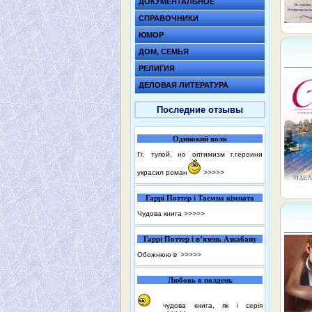
ДОКУМЕНТАЛЬНОЕ
СПРАВОЧНИКИ
ЮМОР
ДОМ, СЕМЬЯ
РЕЛИГИЯ
ДЕЛОВАЯ ЛИТЕРАТУРА
Последние отзывы
Одинокий волк
Гг. тупой, но оптимизм г.героини
украсил роман
>>>>>
Гаррі Поттер і Таємна кімната
Чудова книга
>>>>>
Гаррі Поттер і в’язень Азкабану
Обожнюю☺️
>>>>>
Любовь в полдень
чудова книга, як і серія