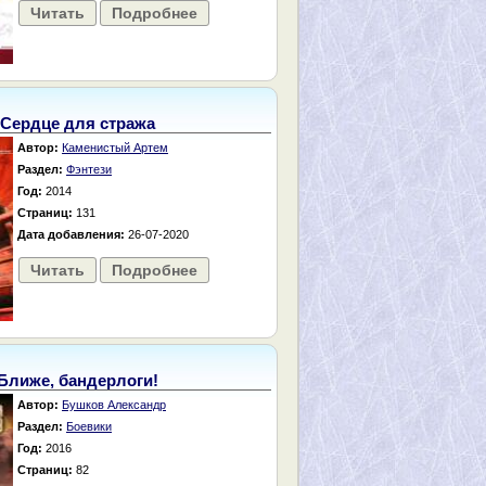
Читать
Подробнее
Сердце для стража
Автор:
Каменистый Артем
Раздел:
Фэнтези
Год:
2014
Страниц:
131
Дата добавления:
26-07-2020
Читать
Подробнее
Ближе, бандерлоги!
Автор:
Бушков Александр
Раздел:
Боевики
Год:
2016
Страниц:
82