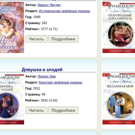
Автор:
Макнот Джудит
Раздел:
Исторические любовные романы
Год:
1999
Страниц:
165
Рейтинг:
3777 (4.71)
Читать
Подробнее
Девушка и злодей
Автор:
Лоренс Ким
Раздел:
Короткие любовные романы
Год:
2011
Страниц:
49
Рейтинг:
3542 (4.42)
Читать
Подробнее