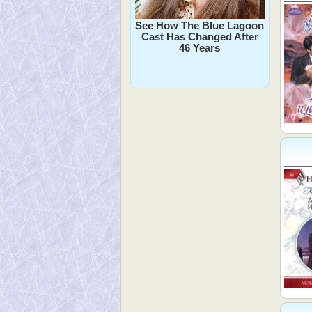
See How The Blue Lagoon
Cast Has Changed After
46 Years