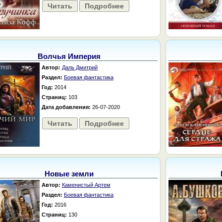
Читать
Подробнее
Волчья Империя
Автор:
Даль Дмитрий
Раздел:
Боевая фантастика
Год:
2014
Страниц:
103
Дата добавления:
26-07-2020
Читать
Подробнее
Новые земли
Автор:
Каменистый Артем
Раздел:
Боевая фантастика
Год:
2016
Страниц:
130