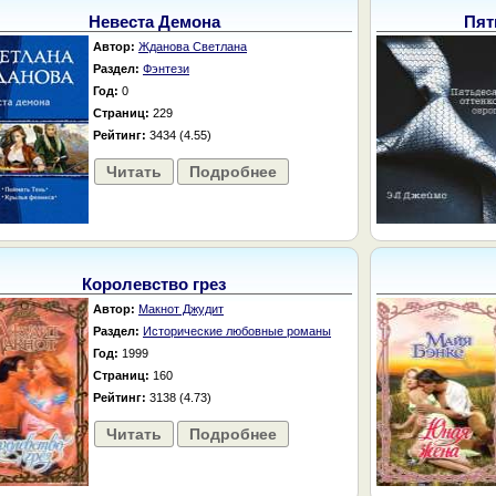
Невеста Демона
Пят
Автор:
Жданова Светлана
Раздел:
Фэнтези
Год:
0
Страниц:
229
Рейтинг:
3434 (4.55)
Читать
Подробнее
Королевство грез
Автор:
Макнот Джудит
Раздел:
Исторические любовные романы
Год:
1999
Страниц:
160
Рейтинг:
3138 (4.73)
Читать
Подробнее