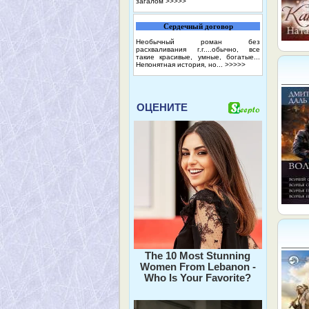
загалом
>>>>>
Сердечный договор
Необычный роман без
расхваливания г.г....обычно, все
такие красивые, умные, богатые...
Непонятная история, но...
>>>>>
ОЦЕНИТЕ
The 10 Most Stunning
Women From Lebanon -
Who Is Your Favorite?