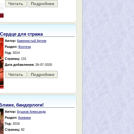
Читать
Подробнее
Сердце для стража
Автор:
Каменистый Артем
Раздел:
Фэнтези
Год:
2014
Страниц:
131
Дата добавления:
26-07-2020
Читать
Подробнее
Ближе, бандерлоги!
Автор:
Бушков Александр
Раздел:
Боевики
Год:
2016
Страниц:
82