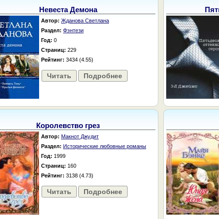
Невеста Демона
Пят
Автор:
Жданова Светлана
Раздел:
Фэнтези
Год:
0
Страниц:
229
Рейтинг:
3434 (4.55)
Читать
Подробнее
Королевство грез
Автор:
Макнот Джудит
Раздел:
Исторические любовные романы
Год:
1999
Страниц:
160
Рейтинг:
3138 (4.73)
Читать
Подробнее