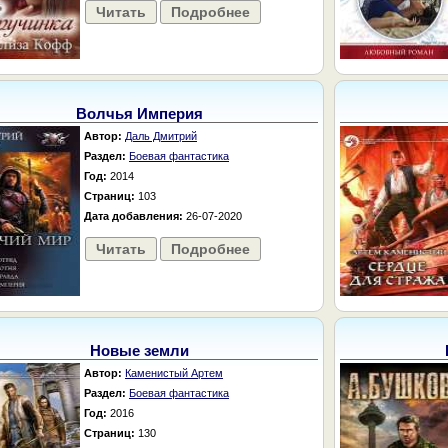
Читать
Подробнее
Волчья Империя
Автор:
Даль Дмитрий
Раздел:
Боевая фантастика
Год:
2014
Страниц:
103
Дата добавления:
26-07-2020
Читать
Подробнее
Новые земли
Автор:
Каменистый Артем
Раздел:
Боевая фантастика
Год:
2016
Страниц:
130