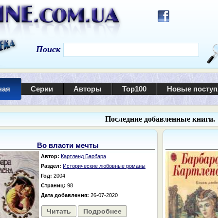
Поиск
ная
Серии
Авторы
Top100
Новые посту
Последние добавленные книги.
Во власти мечты
Автор:
Картленд Барбара
Раздел:
Исторические любовные романы
Год:
2004
Страниц:
98
Дата добавления:
26-07-2020
Читать
Подробнее