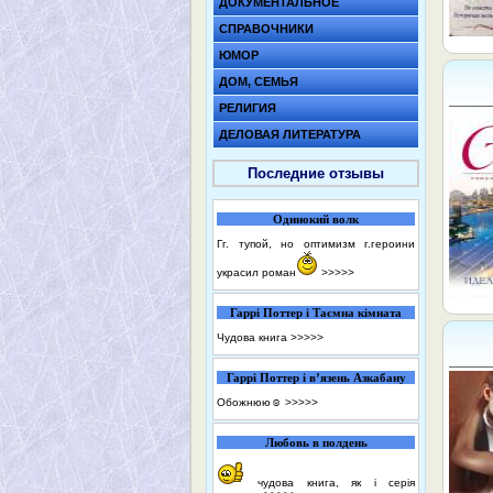
ДОКУМЕНТАЛЬНОЕ
СПРАВОЧНИКИ
ЮМОР
ДОМ, СЕМЬЯ
РЕЛИГИЯ
ДЕЛОВАЯ ЛИТЕРАТУРА
Последние отзывы
Одинокий волк
Гг. тупой, но оптимизм г.героини
украсил роман
>>>>>
Гаррі Поттер і Таємна кімната
Чудова книга
>>>>>
Гаррі Поттер і в’язень Азкабану
Обожнюю☺️
>>>>>
Любовь в полдень
чудова книга, як і серія