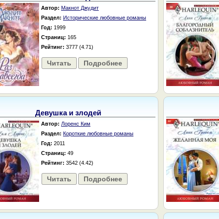
Автор:
Макнот Джудит
Раздел:
Исторические любовные романы
Год:
1999
Страниц:
165
Рейтинг:
3777 (4.71)
Читать
Подробнее
Девушка и злодей
Автор:
Лоренс Ким
Раздел:
Короткие любовные романы
Год:
2011
Страниц:
49
Рейтинг:
3542 (4.42)
Читать
Подробнее