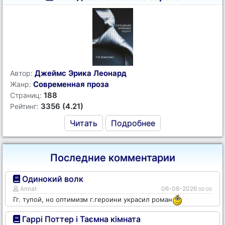
Джеймс Эрика Леонард
Автор:
Современная проза
Жанр:
188
Страниц:
3356 (4.21)
Рейтинг:
Читать
Подробнее
Последние комментарии
Одинокий волк
Annat
06-08-2026
00:00
Гг. тупой, но оптимизм г.героини украсил роман
Гаррі Поттер і Таємна кімната