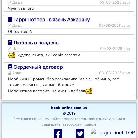
Даша
05-08-2026
23:31
Чудова книга
Гаррі Поттер і в’язень Азкабану
Даша
05-08-2026
23:30
Обожнюю☺️
Любовь в полдень
Илона
05-08-2026
11:43
чудова книга, як і серія загалом
Сердечный договор
Annat
03-08-2026
21:29
Необычный роман без расхваливания г.г....обычно, все
такие красивые, умные, богатые...
Непонятная история, но очень добрая
book-online.com.ua
© 2019
Все книги на нашем сайте предоставены для ознакомления и
защищены авторским правом