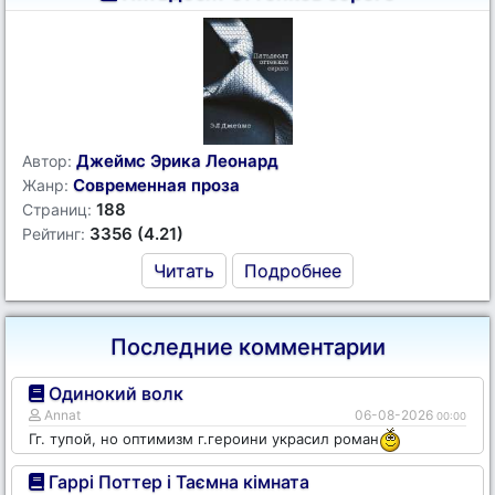
Джеймс Эрика Леонард
Автор:
Современная проза
Жанр:
188
Страниц:
3356 (4.21)
Рейтинг:
Читать
Подробнее
Последние комментарии
Одинокий волк
Annat
06-08-2026
00:00
Гг. тупой, но оптимизм г.героини украсил роман
Гаррі Поттер і Таємна кімната