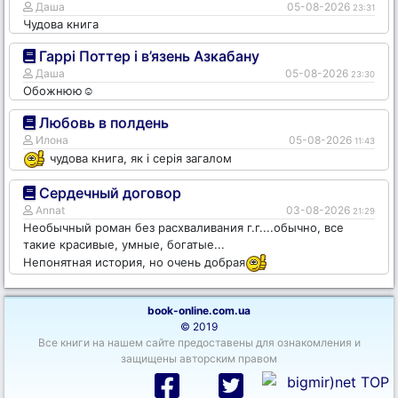
Даша
05-08-2026
23:31
Чудова книга
Гаррі Поттер і в’язень Азкабану
Даша
05-08-2026
23:30
Обожнюю☺️
Любовь в полдень
Илона
05-08-2026
11:43
чудова книга, як і серія загалом
Сердечный договор
Annat
03-08-2026
21:29
Необычный роман без расхваливания г.г....обычно, все
такие красивые, умные, богатые...
Непонятная история, но очень добрая
book-online.com.ua
© 2019
Все книги на нашем сайте предоставены для ознакомления и
защищены авторским правом