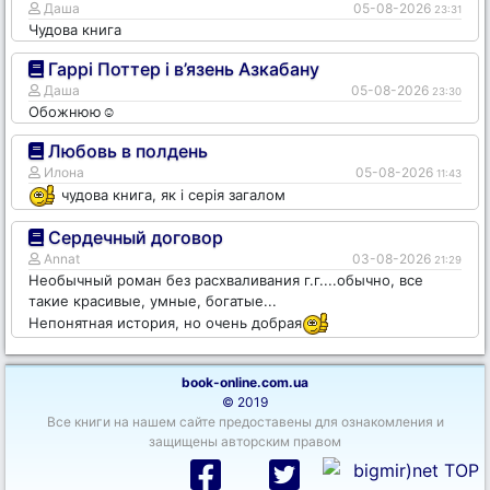
Даша
05-08-2026
23:31
Чудова книга
Гаррі Поттер і в’язень Азкабану
Даша
05-08-2026
23:30
Обожнюю☺️
Любовь в полдень
Илона
05-08-2026
11:43
чудова книга, як і серія загалом
Сердечный договор
Annat
03-08-2026
21:29
Необычный роман без расхваливания г.г....обычно, все
такие красивые, умные, богатые...
Непонятная история, но очень добрая
book-online.com.ua
© 2019
Все книги на нашем сайте предоставены для ознакомления и
защищены авторским правом