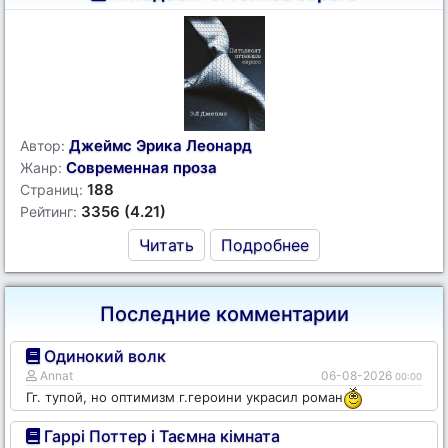
Джеймс Эрика Леонард
Автор:
Современная проза
Жанр:
188
Страниц:
3356 (4.21)
Рейтинг:
Читать
Подробнее
Последние комментарии
Одинокий волк
Annat
06-08-2026
00:00
Гг. тупой, но оптимизм г.героини украсил роман
Гаррі Поттер і Таємна кімната