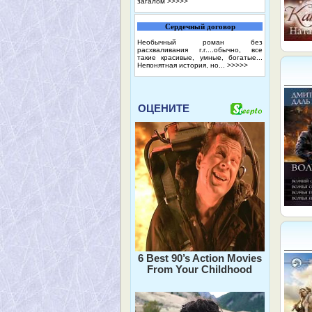
загалом
>>>>>
Сердечный договор
Необычный роман без
расхваливания г.г....обычно, все
такие красивые, умные, богатые...
Непонятная история, но...
>>>>>
ОЦЕНИТЕ
6 Best 90’s Action Movies
From Your Childhood