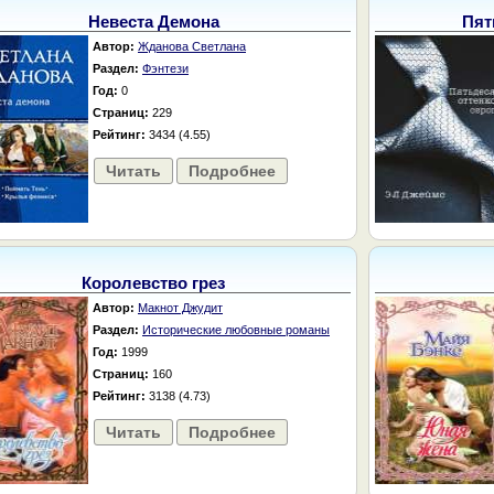
Невеста Демона
Пят
Автор:
Жданова Светлана
Раздел:
Фэнтези
Год:
0
Страниц:
229
Рейтинг:
3434 (4.55)
Читать
Подробнее
Королевство грез
Автор:
Макнот Джудит
Раздел:
Исторические любовные романы
Год:
1999
Страниц:
160
Рейтинг:
3138 (4.73)
Читать
Подробнее