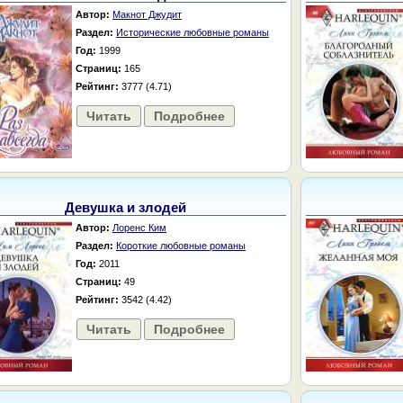
Автор:
Макнот Джудит
Раздел:
Исторические любовные романы
Год:
1999
Страниц:
165
Рейтинг:
3777 (4.71)
Читать
Подробнее
Девушка и злодей
Автор:
Лоренс Ким
Раздел:
Короткие любовные романы
Год:
2011
Страниц:
49
Рейтинг:
3542 (4.42)
Читать
Подробнее