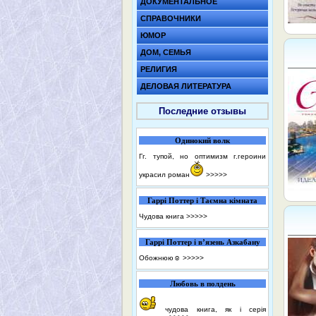
ДОКУМЕНТАЛЬНОЕ
СПРАВОЧНИКИ
ЮМОР
ДОМ, СЕМЬЯ
РЕЛИГИЯ
ДЕЛОВАЯ ЛИТЕРАТУРА
Последние отзывы
Одинокий волк
Гг. тупой, но оптимизм г.героини
украсил роман
>>>>>
Гаррі Поттер і Таємна кімната
Чудова книга
>>>>>
Гаррі Поттер і в’язень Азкабану
Обожнюю☺️
>>>>>
Любовь в полдень
чудова книга, як і серія