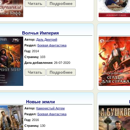
Читать
Подробнее
Волчья Империя
Автор:
Даль Дмитрий
Раздел:
Боевая фантастика
Год:
2014
Страниц:
103
Дата добавления:
26-07-2020
Читать
Подробнее
Новые земли
Автор:
Каменистый Артем
Раздел:
Боевая фантастика
Год:
2016
Страниц:
130