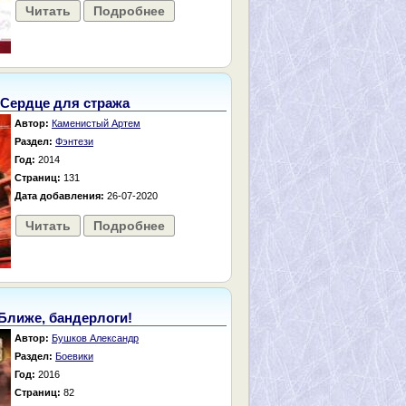
Читать
Подробнее
Сердце для стража
Автор:
Каменистый Артем
Раздел:
Фэнтези
Год:
2014
Страниц:
131
Дата добавления:
26-07-2020
Читать
Подробнее
Ближе, бандерлоги!
Автор:
Бушков Александр
Раздел:
Боевики
Год:
2016
Страниц:
82