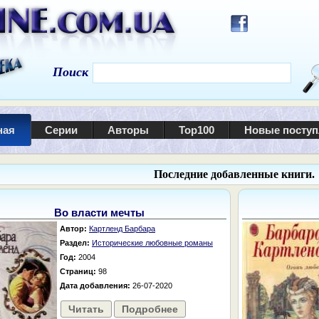
Поиск
ная
Серии
Авторы
Top100
Новые посту
Последние добавленные книги.
Во власти мечты
Автор:
Картленд Барбара
Раздел:
Исторические любовные романы
Год:
2004
Страниц:
98
Дата добавления:
26-07-2020
Читать
Подробнее