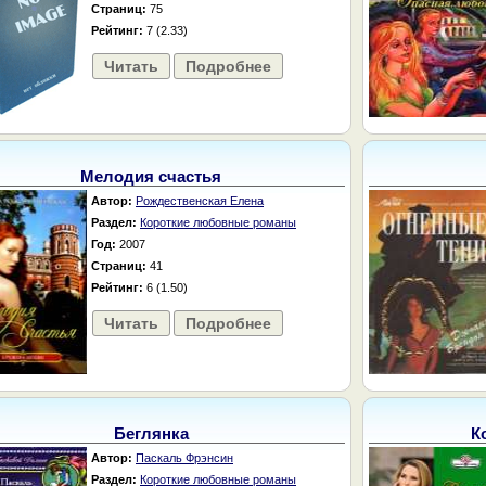
Страниц:
75
Рейтинг:
7 (2.33)
Читать
Подробнее
Мелодия счастья
Автор:
Рождественская Елена
Раздел:
Короткие любовные романы
Год:
2007
Страниц:
41
Рейтинг:
6 (1.50)
Читать
Подробнее
Беглянка
К
Автор:
Паскаль Фрэнсин
Раздел:
Короткие любовные романы