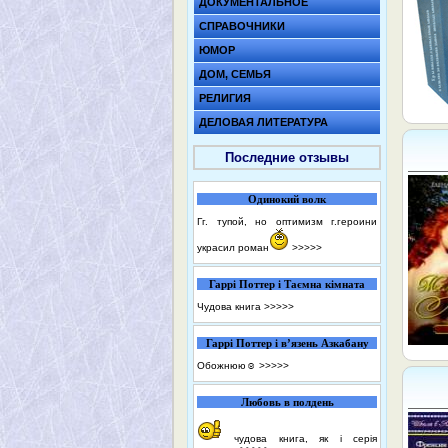
ДОКУМЕНТАЛЬНОЕ
СПРАВОЧНИКИ
ЮМОР
ДОМ, СЕМЬЯ
РЕЛИГИЯ
ДЕЛОВАЯ ЛИТЕРАТУРА
Последние отзывы
Одинокий волк
Гг. тупой, но оптимизм г.героини
украсил роман
>>>>>
Гаррі Поттер і Таємна кімната
Чудова книга
>>>>>
Гаррі Поттер і в’язень Азкабану
Обожнюю☺️
>>>>>
Любовь в полдень
чудова книга, як і серія