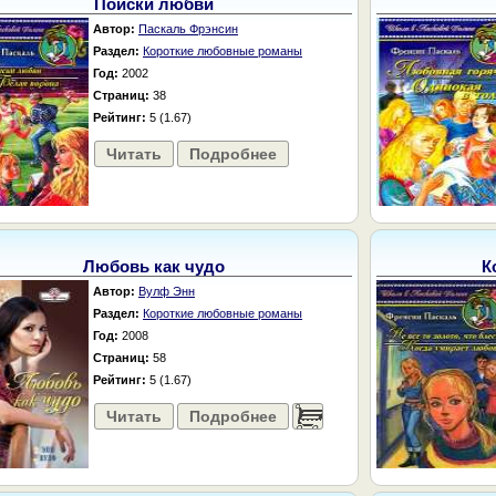
Поиски любви
Автор:
Паскаль Фрэнсин
Раздел:
Короткие любовные романы
Год:
2002
Страниц:
38
Рейтинг:
5 (1.67)
Читать
Подробнее
Любовь как чудо
К
Автор:
Вулф Энн
Раздел:
Короткие любовные романы
Год:
2008
Страниц:
58
Рейтинг:
5 (1.67)
Читать
Подробнее
......