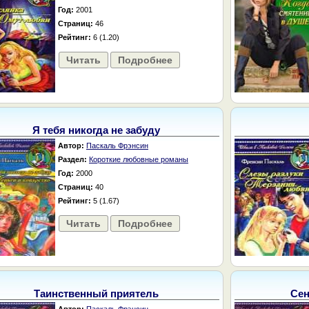
Год:
2001
Страниц:
46
Рейтинг:
6 (1.20)
Читать
Подробнее
Я тебя никогда не забуду
Автор:
Паскаль Фрэнсин
Раздел:
Короткие любовные романы
Год:
2000
Страниц:
40
Рейтинг:
5 (1.67)
Читать
Подробнее
Таинственный приятель
Сен