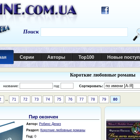
Поиск
ная
Серии
Авторы
Top100
Новые посту
Короткие любовные романы
:
название:
год:
Сортировать:
..
2
71
72
73
74
75
76
77
78
79
80
Пир окончен
Автор:
Робинс Дениз
Раздел:
Короткие любовные романы
Год:
0