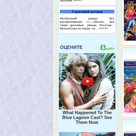
загалом
>>>>>
Сердечный договор
Необычный роман без
расхваливания г.г....обычно, все
такие красивые, умные, богатые...
Непонятная история, но...
>>>>>
ОЦЕНИТЕ
What Happened To The
Blue Lagoon Cast? See
Them Now