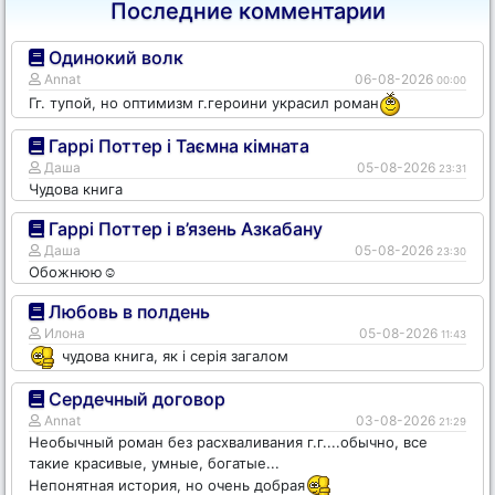
Последние комментарии
Одинокий волк
Annat
06-08-2026
00:00
Гг. тупой, но оптимизм г.героини украсил роман
Гаррі Поттер і Таємна кімната
Даша
05-08-2026
23:31
Чудова книга
Гаррі Поттер і в’язень Азкабану
Даша
05-08-2026
23:30
Обожнюю☺️
Любовь в полдень
Илона
05-08-2026
11:43
чудова книга, як і серія загалом
Сердечный договор
Annat
03-08-2026
21:29
Необычный роман без расхваливания г.г....обычно, все
такие красивые, умные, богатые...
Непонятная история, но очень добрая