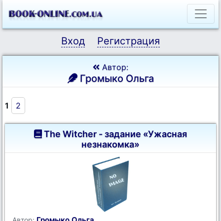
Вход
Регистрация
Автор:
Громыко Ольга
1
2
The Witcher - задание «Ужасная
незнакомка»
Громыко Ольга
Автор: