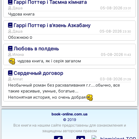
Гаррі Поттер і Таємна кімната
Даша
05-08-2026
23:31
Чудова книга
Гаррі Поттер і в’язень Азкабану
Даша
05-08-2026
23:30
Обожнюю☺️
Любовь в полдень
Илона
05-08-2026
11:43
чудова книга, як і серія загалом
Сердечный договор
Annat
03-08-2026
21:29
Необычный роман без расхваливания г.г....обычно, все
такие красивые, умные, богатые...
Непонятная история, но очень добрая
book-online.com.ua
© 2019
Все книги на нашем сайте предоставены для ознакомления и
защищены авторским правом