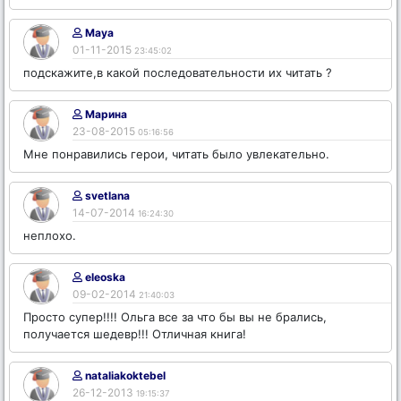
Maya
01-11-2015
23:45:02
подскажите,в какой последовательности их читать ?
Марина
23-08-2015
05:16:56
Мне понравились герои, читать было увлекательно.
svetlana
14-07-2014
16:24:30
неплохо.
eleoska
09-02-2014
21:40:03
Просто супер!!!! Ольга все за что бы вы не брались,
получается шедевр!!! Отличная книга!
nataliakoktebel
26-12-2013
19:15:37