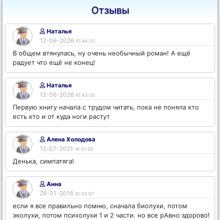
Отзывы
Наталья
12-06-2026
10:44:20
В общем втянулась, ну очень необычный роман! А ещё
радует что ещё не конец!
Наталья
12-06-2026
10:43:05
Первую книгу начала с трудом читать, пока не поняла кто
есть кто и от куда ноги растут
Алена Холодова
12-07-2021
16:51:55
Денька, симпатяга!
Анна
26-01-2016
10:33:57
если я все правильно помню, сначала биолухи, потом
эколухи, потом психолухи 1 и 2 части. но все рАвно здорово!