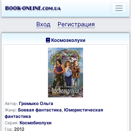
Вход
Регистрация
Космоэколухи
Громыко Ольга
Автор:
Боевая фантастика
,
Юмористическая
Жанр:
фантастика
Космобиолухи
Серия:
2012
Год: