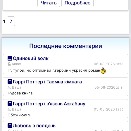
Читать
Подробнее
1
2
Последние комментарии
Одинокий волк
Annat
06-08-2026
00:00
Гг. тупой, но оптимизм г.героини украсил роман
Гаррі Поттер і Таємна кімната
Даша
05-08-2026
23:31
Чудова книга
Гаррі Поттер і в’язень Азкабану
Даша
05-08-2026
23:30
Обожнюю☺️
Любовь в полдень