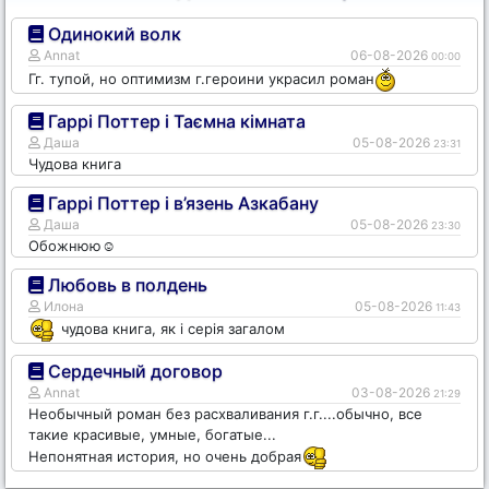
Одинокий волк
Annat
06-08-2026
00:00
Гг. тупой, но оптимизм г.героини украсил роман
Гаррі Поттер і Таємна кімната
Даша
05-08-2026
23:31
Чудова книга
Гаррі Поттер і в’язень Азкабану
Даша
05-08-2026
23:30
Обожнюю☺️
Любовь в полдень
Илона
05-08-2026
11:43
чудова книга, як і серія загалом
Сердечный договор
Annat
03-08-2026
21:29
Необычный роман без расхваливания г.г....обычно, все
такие красивые, умные, богатые...
Непонятная история, но очень добрая