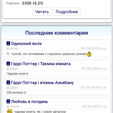
3356 (4.21)
Рейтинг:
Читать
Подробнее
Последние комментарии
Одинокий волк
Annat
06-08-2026
00:00
Гг. тупой, но оптимизм г.героини украсил роман
Гаррі Поттер і Таємна кімната
Даша
05-08-2026
23:31
Чудова книга
Гаррі Поттер і в’язень Азкабану
Даша
05-08-2026
23:30
Обожнюю☺️
Любовь в полдень
Илона
05-08-2026
11:43
чудова книга, як і серія загалом