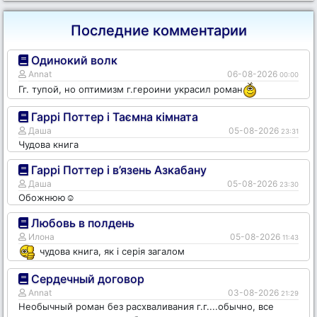
Последние комментарии
Одинокий волк
Annat
06-08-2026
00:00
Гг. тупой, но оптимизм г.героини украсил роман
Гаррі Поттер і Таємна кімната
Даша
05-08-2026
23:31
Чудова книга
Гаррі Поттер і в’язень Азкабану
Даша
05-08-2026
23:30
Обожнюю☺️
Любовь в полдень
Илона
05-08-2026
11:43
чудова книга, як і серія загалом
Сердечный договор
Annat
03-08-2026
21:29
Необычный роман без расхваливания г.г....обычно, все